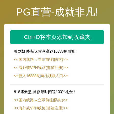
PG直营-成就非凡!
Ctrl+D将本页添加到收藏夹
尊龙凯时-新人立享高达16888见面礼！
<<国内线路→立即前往(防封)>>
<<海外或VPN线路(邮箱注册)>>
<<新人16888见面礼领取入口>>
918博天堂-首存限时赠送100%礼金！
<<国内线路→立即前往(防封)>>
<<海外或VPN线路(邮箱注册)>>